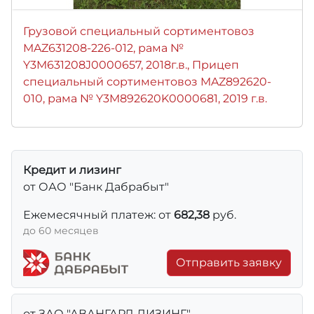
Грузовой специальный сортиментовоз
MAZ631208-226-012, рама №
Y3M631208J0000657, 2018г.в., Прицеп
специальный сортиментовоз MAZ892620-
010, рама № Y3M892620K0000681, 2019 г.в.
Кредит и лизинг
от ОАО "Банк Дабрабыт"
Ежемесячный платеж: от
682,38
руб.
до 60 месяцев
Отправить заявку
от ЗАО "АВАНГАРД ЛИЗИНГ"