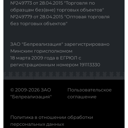
№249773 от 28.04.2015 "Торговля по
образцам без(вне) торговых объектов"
№249779 от 28.04.2015 "Оптовая торговля
без торговых объектов"
ЗАО "Белреализация" зарегистрировано
Минским горисполкомом
18 марта 2009 года в ЕГРЮЛ с
регистрационным номером 191113330
© 2009-2026 ЗАО
Пользовательское
"Белреализация"
соглашение
Политика в отношении обработки
персональных данных