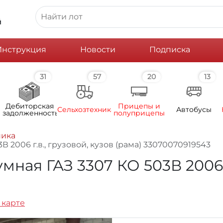
й
Инструкция
Новости
Подписка
31
57
20
13
Дебиторская
Прицепы и
Сельхозтехника
Автобусы
задолженность
полуприцепы
ника
 2006 г.в., грузовой, кузов (рама) 33070070919543
ная ГАЗ 3307 КО 503В 2006 г.
 карте