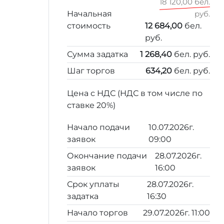
18 120,00 бел.
Начальная
руб.
стоимость
12 684,00
бел.
руб.
Сумма задатка
1 268,40
бел. руб.
Шаг торгов
634,20
бел. руб.
Цена с НДС (НДС в том числе по
ставке 20%)
Начало подачи
10.07.2026г.
заявок
09:00
Окончание подачи
28.07.2026г.
заявок
16:00
Срок уплаты
28.07.2026г.
задатка
16:30
Начало торгов
29.07.2026г. 11:00