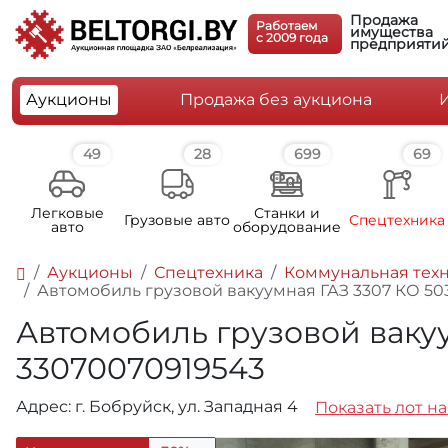
Продажа
Работаем
имущества
c 2009 года
предприяти
Аукционы
Продажа без аукциона
49
28
699
69
Легковые
Станки и
Грузовые авто
Спецтехника
авто
оборудование
Аукционы
Спецтехника
Коммунальная тех
Автомобиль грузовой вакуумная ГАЗ 3307 КО 503В
Автомобиль грузовой вакуум
33070070919543
Адрес: г. Бобруйск, ул. Западная 4
Показать лот на