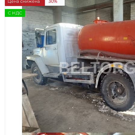
Цена снижена
30%
C НДС