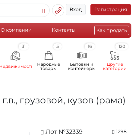
Вход
Регистрация
О компании
Контакты
Как продать
31
5
16
120
Народные
Бытовки и
Другие
Недвижимость
товары
контейнеры
категории
в., грузовой, кузов (рама)
Лот №32339
1298