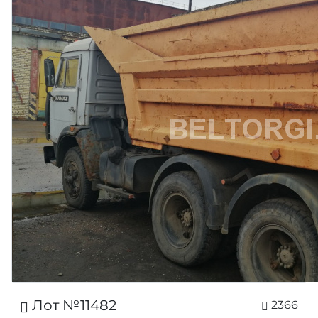
Лот №11482
2366