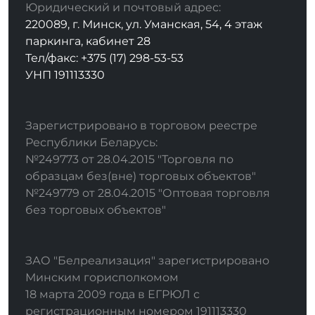
Юридический и почтовый адрес:
220089, г. Минск, ул. Уманская, 54, 4 этаж
паркинга, кабинет 28
Тел/факс: +375 (17) 298-53-53
УНП 191113330
Зарегистрировано в торговом реестре
Республики Беларусь:
№249773 от 28.04.2015 "Торговля по
образцам без(вне) торговых объектов"
№249779 от 28.04.2015 "Оптовая торговля
без торговых объектов"
ЗАО "Белреализация" зарегистрировано
Минским горисполкомом
18 марта 2009 года в ЕГРЮЛ с
регистрационным номером 191113330