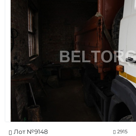
Лот №9148
2915