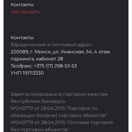
Контакты
Как продать
Контакты
Юридический и почтовый адрес:
220089, г. Минск, ул. Уманская, 54, 4 этаж
паркинга, кабинет 28
Тел/факс: +375 (17) 298-53-53
УНП 191113330
Зарегистрировано в торговом реестре
Республики Беларусь:
№249773 от 28.04.2015 "Торговля по
образцам без(вне) торговых объектов"
№249779 от 28.04.2015 "Оптовая торговля
без торговых объектов"