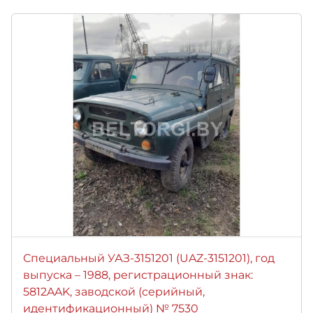
Специальный УАЗ-3151201 (UAZ-3151201), год
выпуска – 1988, регистрационный знак:
5812AAK, заводской (серийный,
идентификационный) № 7530