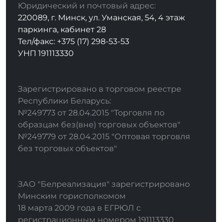
Юридический и почтовый адрес:
220089, г. Минск, ул. Уманская, 54, 4 этаж
паркинга, кабинет 28
Тел/факс: +375 (17) 298-53-53
УНП 191113330
Зарегистрировано в торговом реестре
Республики Беларусь:
№249773 от 28.04.2015 "Торговля по
образцам без(вне) торговых объектов"
№249779 от 28.04.2015 "Оптовая торговля
без торговых объектов"
ЗАО "Белреализация" зарегистрировано
Минским горисполкомом
18 марта 2009 года в ЕГРЮЛ с
регистрационным номером 191113330