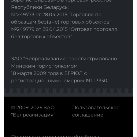
Республики Беларусь:
№249773 от 28.04.2015 "Торговля по
образцам без(вне) торговых объектов"
№249779 от 28.04.2015 "Оптовая торговля
без торговых объектов"
ЗАО "Белреализация" зарегистрировано
Минским горисполкомом
18 марта 2009 года в ЕГРЮЛ с
регистрационным номером 191113330
© 2009-2026 ЗАО
Пользовательское
"Белреализация"
соглашение
Политика в отношении обработки