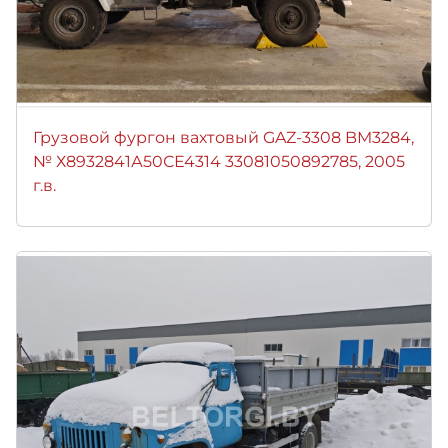
Грузовой фургон вахтовый GAZ-3308 BM3284,
№ Х8932841А50СЕ4314 33081050892785, 2005
г.в.