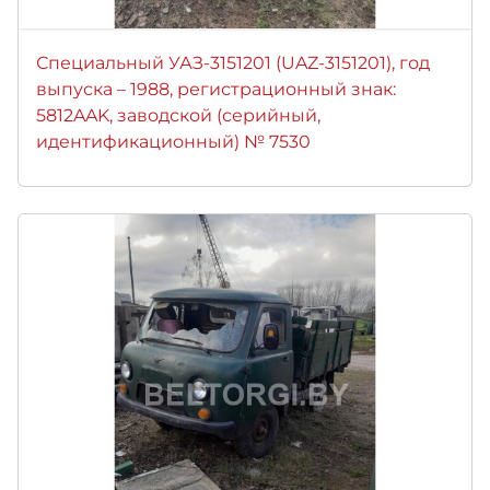
Специальный УАЗ-3151201 (UAZ-3151201), год
выпуска – 1988, регистрационный знак:
5812AAK, заводской (серийный,
идентификационный) № 7530