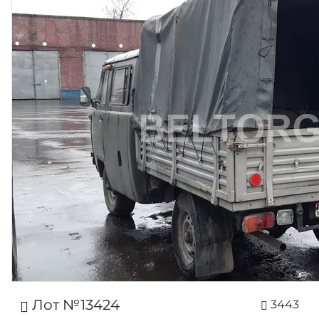
Лот №13424
3443