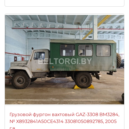
Грузовой фургон вахтовый GAZ-3308 BM3284,
№ Х8932841А50СЕ4314 33081050892785, 2005
г.в.