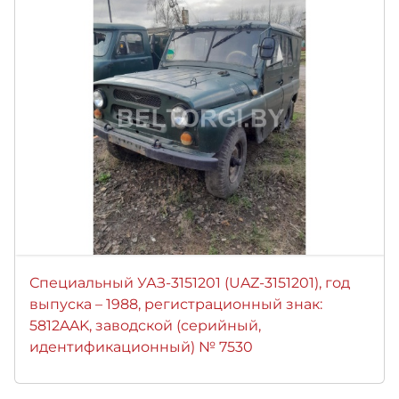
Специальный УАЗ-3151201 (UAZ-3151201), год
выпуска – 1988, регистрационный знак:
5812AAK, заводской (серийный,
идентификационный) № 7530