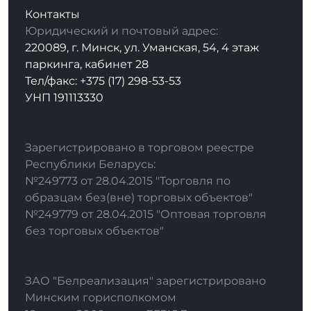
Контакты
Юридический и почтовый адрес:
220089, г. Минск, ул. Уманская, 54, 4 этаж
паркинга, кабинет 28
Тел/факс: +375 (17) 298-53-53
УНП 191113330
Зарегистрировано в торговом реестре
Республики Беларусь:
№249773 от 28.04.2015 "Торговля по
образцам без(вне) торговых объектов"
№249779 от 28.04.2015 "Оптовая торговля
без торговых объектов"
ЗАО "Белреализация" зарегистрировано
Минским горисполкомом