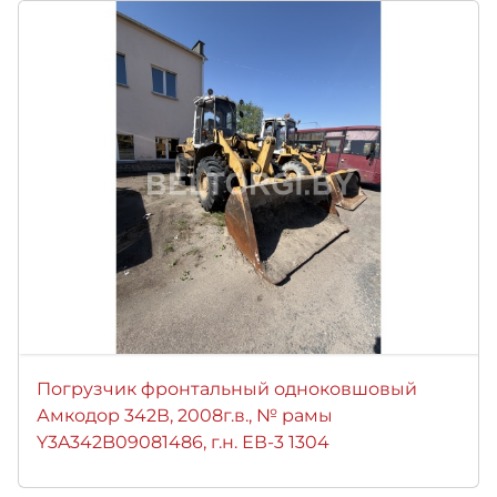
Погрузчик фронтальный одноковшовый
Амкодор 342В, 2008г.в., № рамы
Y3A342B09081486, г.н. ЕВ-3 1304