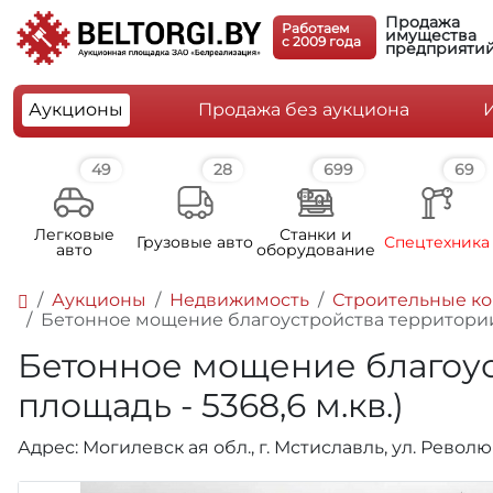
Продажа
Работаем
имущества
c 2009 года
предприяти
Аукционы
Продажа без аукциона
49
28
699
69
Легковые
Станки и
Грузовые авто
Спецтехника
авто
оборудование
Аукционы
Недвижимость
Строительные к
Бетонное мощение благоустройства территории (
Бетонное мощение благоус
площадь - 5368,6 м.кв.)
Адрес: Могилевск ая обл., г. Мстиславль, ул. Револ