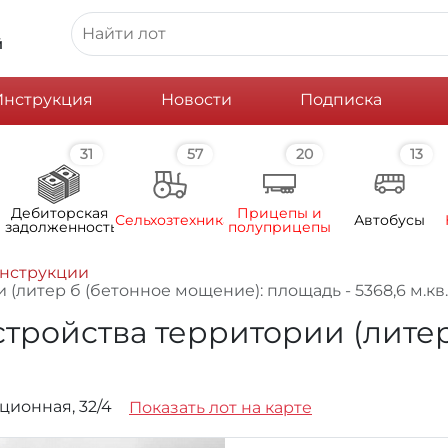
й
Инструкция
Новости
Подписка
31
57
20
13
Дебиторская
Прицепы и
Сельхозтехника
Автобусы
задолженность
полуприцепы
онструкции
литер б (бетонное мощение): площадь - 5368,6 м.кв.
тройства территории (литер
юционная, 32/4
Показать лот на карте