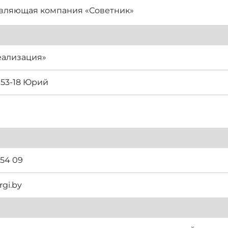
вляющая компания «Советник»
еализация»
-53-18 Юрий
 54 09
rgi.by