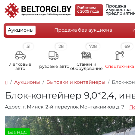
Продажа
Работаем
имущества
c 2009 года
предприяти
Аукционы
Продажа без аукциона
51
28
728
69
Легковые
Станки и
Грузовые авто
Спецтехника
авто
оборудование
Аукционы
Бытовки и контейнеры
Блок-кон
Блок-контейнер 9,0*2,4, ин
Адрес: г. Минск, 2-й переулок Монтажников д. 7
По
Без НДС