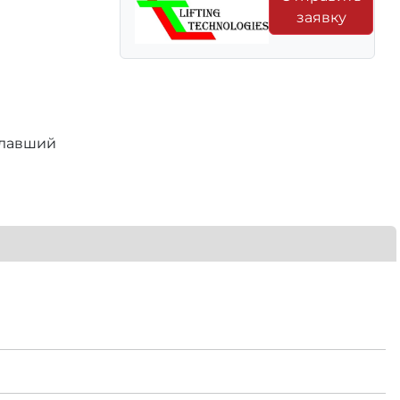
заявку
елавший