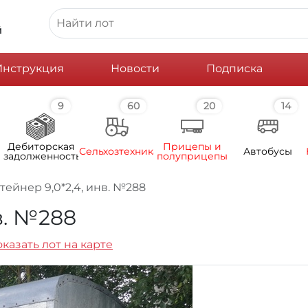
й
Инструкция
Новости
Подписка
9
60
20
14
Дебиторская
Прицепы и
Сельхозтехника
Автобусы
задолженность
полуприцепы
тейнер 9,0*2,4, инв. №288
в. №288
казать лот на карте