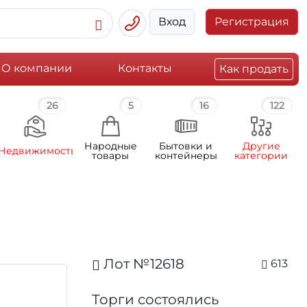
Вход
Регистрация
О компании
Контакты
Как продать
26
5
16
122
Народные
Бытовки и
Другие
Недвижимость
товары
контейнеры
категории
Лот №12618
613
Торги состоялись