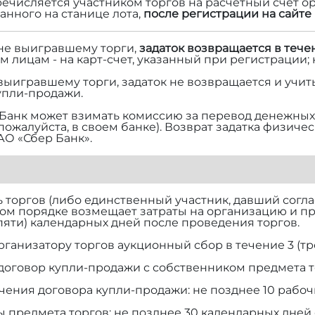
речисляется участником торгов на расчетный счет ор
нного на станице лота,
после регистрации на сайте 
 не выигравшему торги,
задаток возвращается в тече
м лицам - на карт-счет, указанный при регистрации;
 выигравшему торги, задаток не возвращается и учит
упли-продажи.
Банк может взимать комиссию за перевод денежных 
 пожалуйста, в своем банке). Возврат задатка физич
АО «Сбер Банк».
торгов (либо единственный участник, давший согласи
ом порядке возмещает затраты на организацию и п
(пяти) календарных дней после проведения торгов.
рганизатору торгов аукционный сбор в течение 3 (тр
договор купли-продажи с собственником предмета т
чения договора купли-продажи: не позднее 10 рабоч
ы предмета торгов: не позднее 30 календарных дней