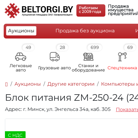
Продажа
Работаем
имущества
c 2009 года
предприяти
Аукционы
Продажа без аукциона
49
28
699
69
Легковые
Станки и
Грузовые авто
Спецтехника
авто
оборудование
Аукционы
Другие категории
Компьютеры и
Блок питания ZM-250-24 (24V
Адрес: г. Минск, ул. Энгельса 34а, каб. 305
Показать
C НДС