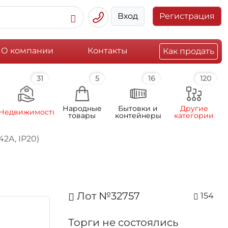
Вход
Регистрация
О компании
Контакты
Как продать
31
5
16
120
Народные
Бытовки и
Другие
Недвижимость
товары
контейнеры
категории
42A, IP20)
Лот №32757
154
Торги не состоялись