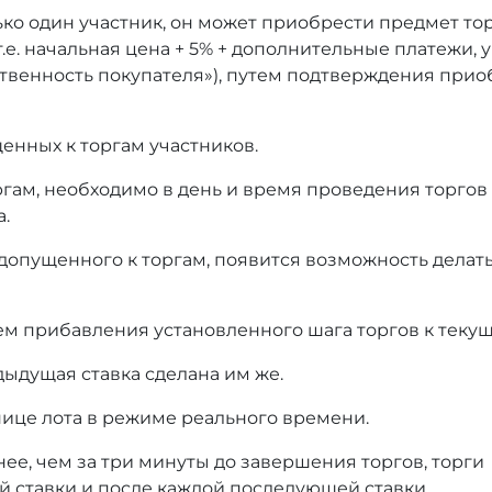
ько один участник, он может приобрести предмет то
т.е. начальная цена + 5% + дополнительные платежи,
тственность покупателя»), путем подтверждения при
енных к торгам участников.
оргам, необходимо в день и время проведения торгов
а.
 допущенного к торгам, появится возможность делать
ем прибавления установленного шага торгов к текущ
дыдущая ставка сделана им же.
нице лота в режиме реального времени.
нее, чем за три минуты до завершения торгов, торги
й ставки и после каждой последующей ставки.