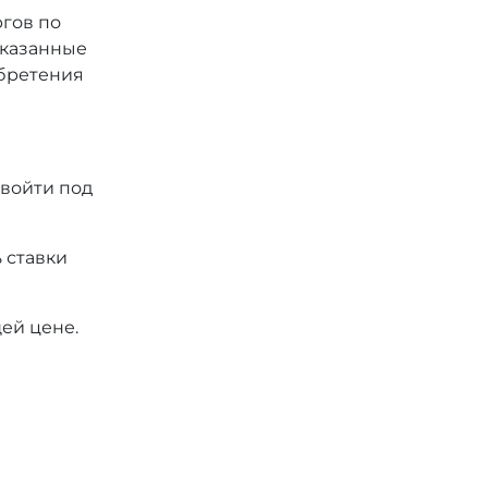
ргов по
 указанные
обретения
 войти под
 ставки
ей цене.