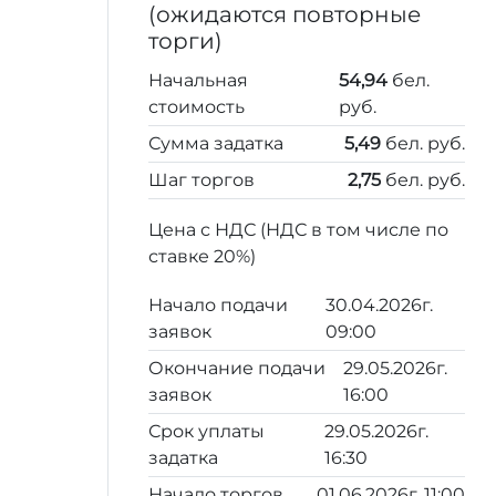
(ожидаются повторные
торги)
Начальная
54,94
бел.
стоимость
руб.
Сумма задатка
5,49
бел. руб.
Шаг торгов
2,75
бел. руб.
Цена с НДС (НДС в том числе по
ставке 20%)
Начало подачи
30.04.2026г.
заявок
09:00
Окончание подачи
29.05.2026г.
заявок
16:00
Срок уплаты
29.05.2026г.
задатка
16:30
Начало торгов
01.06.2026г. 11:00