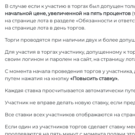
В случае если к участию в торгах был допущен тол
начальной цене, увеличенной на пять процентов
(
на странице лота в разделе «Обязанности и отве
на странице лота в день торгов.
Торги проводятся при наличии двух и более допущ
Для участия в торгах участнику, допущенному к т
своим логином и паролем на сайт, на страницу лот
С момента начала проведения торгов у участника,
путем нажатия на кнопку
«Повысить ставку».
Каждая ставка просчитывается автоматически пут
Участник не вправе делать новую ставку, если пре
Все ставки всех участников отображаются на стра
Если один из участников торгов сделает ставку ме
продлеваются на пять минут с момента подачи это