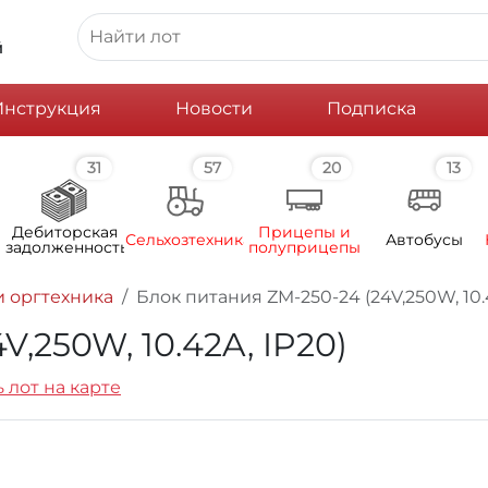
й
Инструкция
Новости
Подписка
31
57
20
13
Дебиторская
Прицепы и
Сельхозтехника
Автобусы
задолженность
полуприцепы
 оргтехника
Блок питания ZM-250-24 (24V,250W, 10.
,250W, 10.42A, IP20)
 лот на карте