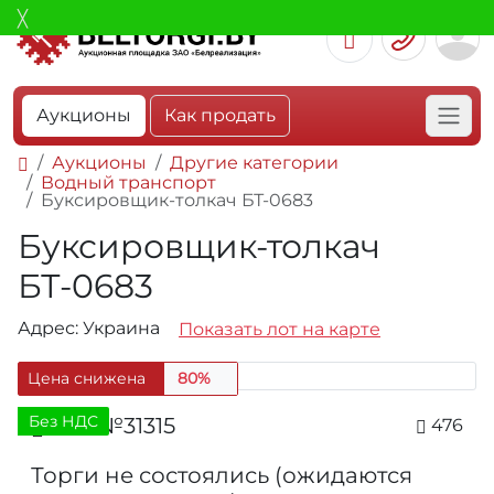
Аукционы
Как продать
Аукционы
Другие категории
Водный транспорт
Буксировщик-толкач БТ-0683
Буксировщик-толкач
БТ-0683
Адрес: Украина
Показать лот на карте
Цена снижена
80%
Без НДС
Лот №31315
476
Торги не состоялись (ожидаются