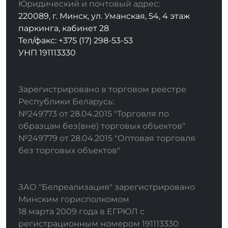
Юридический и почтовый адрес:
220089, г. Минск, ул. Уманская, 54, 4 этаж
паркинга, кабинет 28
Тел/факс: +375 (17) 298-53-53
УНП 191113330
Зарегистрировано в торговом реестре
Республики Беларусь:
№249773 от 28.04.2015 "Торговля по
образцам без(вне) торговых объектов"
№249779 от 28.04.2015 "Оптовая торговля
без торговых объектов"
ЗАО "Белреализация" зарегистрировано
Минским горисполкомом
18 марта 2009 года в ЕГРЮЛ с
регистрационным номером 191113330