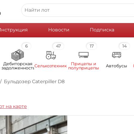
й
Инструкция
Новости
Подписка
6
47
17
14
Дебиторская
Прицепы и
Сельхозтехника
Автобусы
задолженность
полуприцепы
Бульдозер Caterpiller D8
от на карте