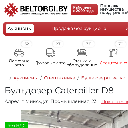
Продажа
Работаем
имущества
c 2009 года
предприяти
Аукционы
Продажа без аукциона
52
27
721
70
Легковые
Станки и
Грузовые авто
Спецтехника
авто
оборудование
Аукционы
Спецтехника
Бульдозеры, катки
Бульдозер Caterpiller D8
Адрес: г. Минск, ул. Промышленная, 23
Показать л
Без НДС