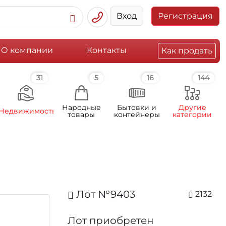
Вход
Регистрация
О компании
Контакты
Как продать
31
5
16
144
Народные
Бытовки и
Другие
Недвижимость
товары
контейнеры
категории
Лот №9403
2132
Лот приобретен