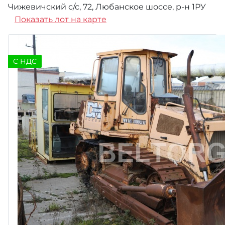
Чижевичский с/с, 72, Любанское шоссе, р-н 1РУ
Показать лот на карте
C НДС