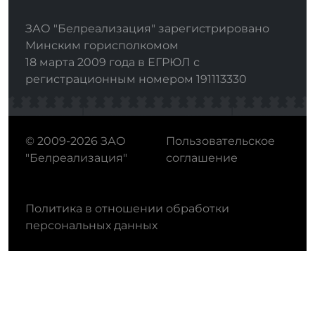
ЗАО "Белреализация" зарегистрировано
Минским горисполкомом
18 марта 2009 года в ЕГРЮЛ с
регистрационным номером 191113330
© 2009-2026 ЗАО
Пользовательское
"Белреализация"
соглашение
Политика в отношении обработки
персональных данных