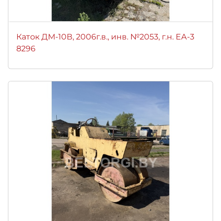
Каток ДМ-10В, 2006г.в., инв. №2053, г.н. ЕА-3
8296