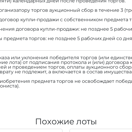
(пяти) календарных дней после проведения торгов.
рганизатору торгов аукционный сбор в течение 3 (тр
договор купли-продажи с собственником предмета т
чения договора купли-продажи: не позднее 5 рабочи
ы предмета торгов: не позднее 5 рабочих дней со дн
тказа или уклонения победителя торгов (или единств
ие лота) от подписания протокола и (или) договора 
ей и проведением торгов, оплаты аукционного сбор
зврату не подлежит, а включается в состав имуществ
риобретения предмета торгов не освобождает победи
ониста).
Похожие лоты