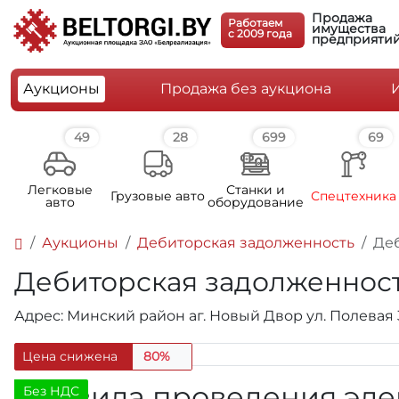
Продажа
Работаем
имущества
c 2009 года
предприяти
Аукционы
Продажа без аукциона
49
28
699
69
Легковые
Станки и
Грузовые авто
Спецтехника
авто
оборудование
Аукционы
Дебиторская задолженность
Де
Дебиторская задолженнос
Адрес: Минский район аг. Новый Двор ул. Полевая
Цена снижена
80%
Правила проведения эле
Без НДС