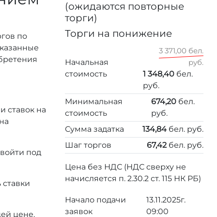
(ожидаются повторные
торги)
Торги на понижение
ргов по
 указанные
3 371,00 бел.
обретения
Начальная
руб.
стоимость
1 348,40
бел.
руб.
Минимальная
674,20
бел.
и ставок на
стоимость
руб.
на
Сумма задатка
134,84
бел. руб.
Шаг торгов
67,42
бел. руб.
 войти под
Цена без НДС (НДС сверху не
начисляется п. 2.30.2 ст. 115 НК РБ)
 ставки
Начало подачи
13.11.2025г.
заявок
09:00
ей цене.