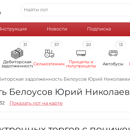
й
Инструкция
Новости
Подписка
31
57
20
13
Дебиторская
Прицепы и
Сельхозтехника
Автобусы
задолженность
полуприцепы
биторская задолженность Белоусов Юрий Николаев
ть Белоусов Юрий Николае
 32
Показать лот на карте
ктронных торгов с пониж