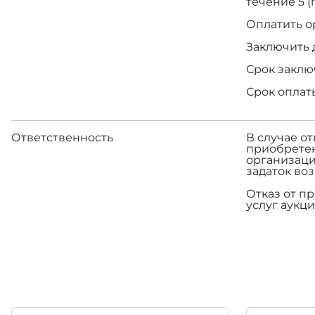
течение 5 
Оплатить о
Заключить 
Срок заклю
Срок оплат
Ответственность
В случае о
приобретен
организаци
задаток во
Отказ от п
услуг аукци