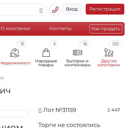
Вход
Регистрация
О компании
Контакты
Как продать
31
5
16
120
Народные
Бытовки и
Другие
Недвижимость
товары
контейнеры
категории
ич
вич
Лот №31159
447
Торги не состоялись
ением