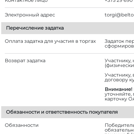
Контактное лицо
+375 29 690
Электронный адрес
torgi@belto
Перечисление задатка
Оплата задатка для участия в торгах
Задаток пе
сформирова
Возврат задатка
Участнику,
(физически
Участнику,
договору к
Внимание!
уточняйте,
карточку О
Обязанности и ответственность покупателя
Обязанности
Победитель 
обязательн