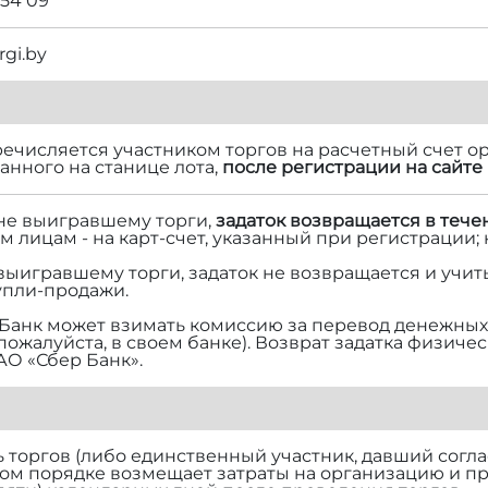
 54 09
rgi.by
речисляется участником торгов на расчетный счет ор
нного на станице лота,
после регистрации на сайте 
 не выигравшему торги,
задаток возвращается в тече
м лицам - на карт-счет, указанный при регистрации;
 выигравшему торги, задаток не возвращается и учит
упли-продажи.
Банк может взимать комиссию за перевод денежных 
 пожалуйста, в своем банке). Возврат задатка физич
АО «Сбер Банк».
торгов (либо единственный участник, давший согласи
ом порядке возмещает затраты на организацию и п