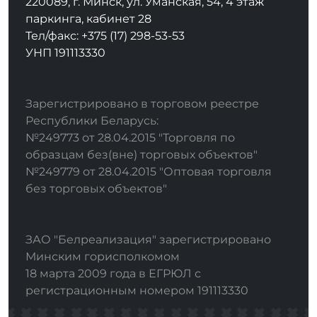
220089, г. Минск, ул. Уманская, 54, 4 этаж
паркинга, кабинет 28
Тел/факс: +375 (17) 298-53-53
УНП 191113330
Зарегистрировано в торговом реестре
Республики Беларусь:
№249773 от 28.04.2015 "Торговля по
образцам без(вне) торговых объектов"
№249779 от 28.04.2015 "Оптовая торговля
без торговых объектов"
ЗАО "Белреализация" зарегистрировано
Минским горисполкомом
18 марта 2009 года в ЕГРЮЛ с
регистрационным номером 191113330