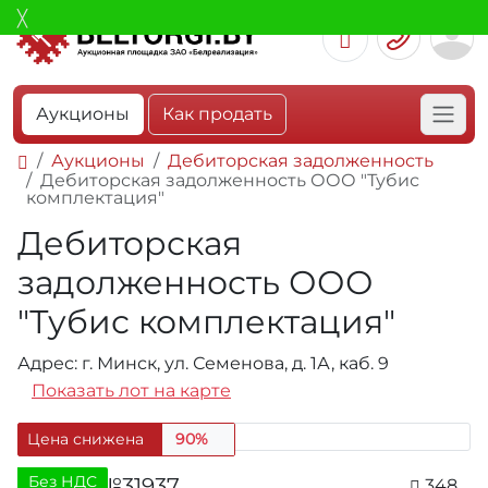
Аукционы
Как продать
Аукционы
Дебиторская задолженность
Дебиторская задолженность ООО "Тубис
комплектация"
Дебиторская
задолженность ООО
"Тубис комплектация"
Адрес: г. Минск, ул. Семенова, д. 1А, каб. 9
Показать лот на карте
Цена снижена
90%
Без НДС
Лот №31937
348