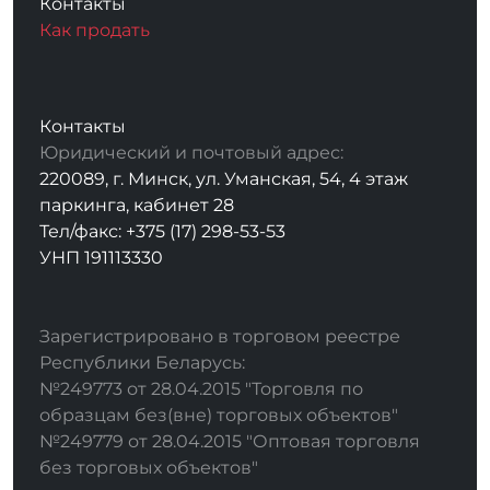
Контакты
Как продать
Контакты
Юридический и почтовый адрес:
220089, г. Минск, ул. Уманская, 54, 4 этаж
паркинга, кабинет 28
Тел/факс: +375 (17) 298-53-53
УНП 191113330
Зарегистрировано в торговом реестре
Республики Беларусь:
№249773 от 28.04.2015 "Торговля по
образцам без(вне) торговых объектов"
№249779 от 28.04.2015 "Оптовая торговля
без торговых объектов"