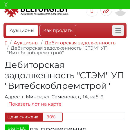
Аукционы
Как продать
Аукционы
Дебиторская задолженность
Дебиторская задолженность "СТЭМ" УП
"Витебскоблремстрой"
Дебиторская
задолженность "СТЭМ" УП
"Витебскоблремстрой"
Адрес: г. Минск, ул. Семенова, д. 1А, каб. 9
Показать лот на карте
Цена снижена
90%
Правила проведения
Без НДС