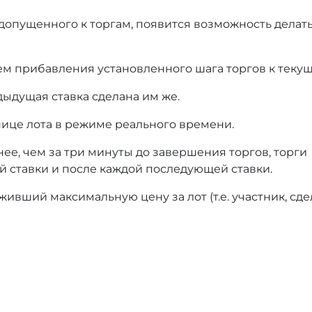
 допущенного к торгам, появится возможность делать
ем прибавления установленного шага торгов к текущ
дыдущая ставка сделана им же.
нице лота в режиме реального времени.
нее, чем за три минуты до завершения торгов, торги
й ставки и после каждой последующей ставки.
ивший максимальную цену за лот (т.е. участник, сд