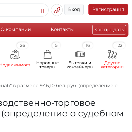
Вход
Регистрация
О компании
Контакты
Как продать
26
5
16
122
Народные
Бытовки и
Другие
Недвижимость
товары
контейнеры
категории
б" в размере 946,10 бел. руб. (определение о
водственно-торговое
. (определение о судебном