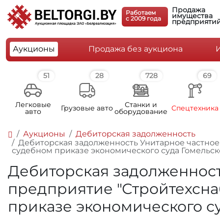
Продажа
Работаем
имущества
c 2009 года
предприяти
Аукционы
Продажа без аукциона
51
28
728
69
Легковые
Станки и
Грузовые авто
Спецтехника
авто
оборудование
Аукционы
Дебиторская задолженность
Дебиторская задолженность Унитарное частное 
судебном приказе экономического суда Гомельск
Дебиторская задолженност
предприятие "Стройтехснаб
приказе экономического с