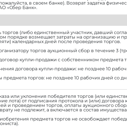
 пожалуйста, в своем банке). Возврат задатка физич
АО «Сбер Банк».
торгов (либо единственный участник, давший согласи
ом порядке возмещает затраты на организацию и п
(пяти) календарных дней после проведения торгов.
рганизатору торгов аукционный сбор в течение 3 (тр
договор купли-продажи с собственником предмета т
чения договора купли-продажи: не позднее 10 рабоч
ы предмета торгов: не позднее 10 рабочих дней со д
тказа или уклонения победителя торгов (или единств
ие лота) от подписания протокола и (или) договора 
ей и проведением торгов, оплаты аукционного сбор
зврату не подлежит, а включается в состав имуществ
риобретения предмета торгов не освобождает победи
ониста).