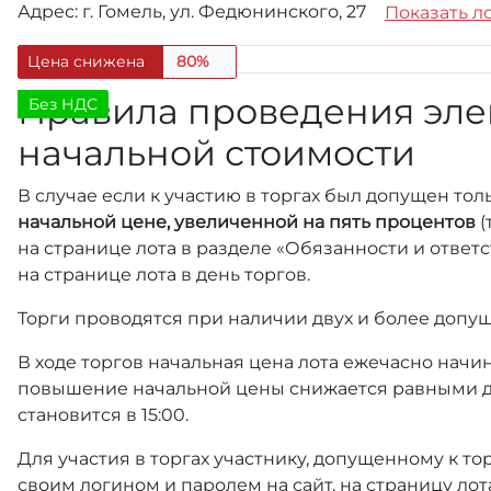
Адрес: г. Гомель, ул. Федюнинского, 27
Показать ло
Цена снижена
80%
Правила проведения эле
Без НДС
начальной стоимости
В случае если к участию в торгах был допущен тол
начальной цене, увеличенной на пять процентов
(
на странице лота в разделе «Обязанности и отве
на странице лота в день торгов.
Торги проводятся при наличии двух и более допущ
В ходе торгов начальная цена лота ежечасно начин
повышение начальной цены снижается равными д
становится в 15:00.
Для участия в торгах участнику, допущенному к т
своим логином и паролем на сайт, на страницу лот