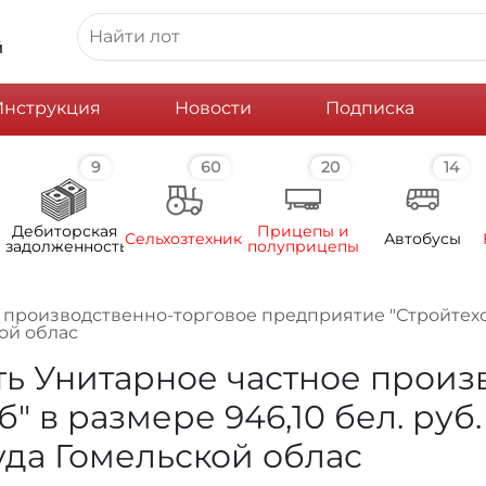
й
Инструкция
Новости
Подписка
9
60
20
14
Дебиторская
Прицепы и
Сельхозтехника
Автобусы
задолженность
полуприцепы
производственно-торговое предприятие "Стройтехсна
ой облас
ь Унитарное частное произ
" в размере 946,10 бел. руб
уда Гомельской облас