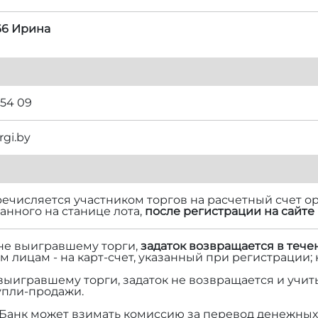
66 Ирина
 54 09
rgi.by
речисляется участником торгов на расчетный счет ор
нного на станице лота,
после регистрации на сайте 
 не выигравшему торги,
задаток возвращается в тече
м лицам - на карт-счет, указанный при регистрации;
 выигравшему торги, задаток не возвращается и учит
упли-продажи.
Банк может взимать комиссию за перевод денежных 