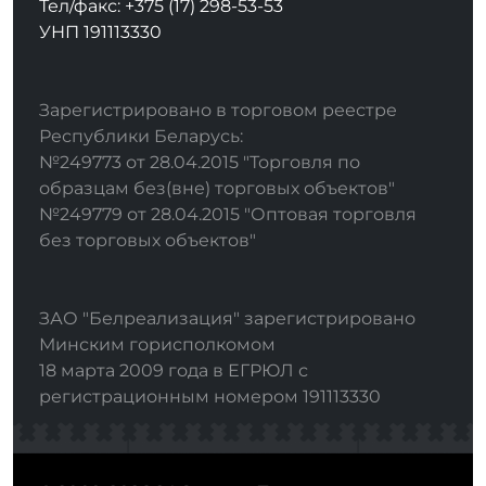
Тел/факс: +375 (17) 298-53-53
УНП 191113330
Зарегистрировано в торговом реестре
Республики Беларусь:
№249773 от 28.04.2015 "Торговля по
образцам без(вне) торговых объектов"
№249779 от 28.04.2015 "Оптовая торговля
без торговых объектов"
ЗАО "Белреализация" зарегистрировано
Минским горисполкомом
18 марта 2009 года в ЕГРЮЛ с
регистрационным номером 191113330