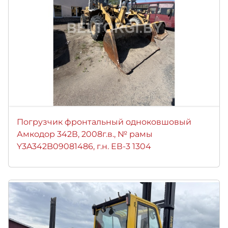
Погрузчик фронтальный одноковшовый
Амкодор 342В, 2008г.в., № рамы
Y3A342B09081486, г.н. ЕВ-3 1304