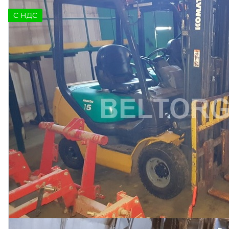
C НДС