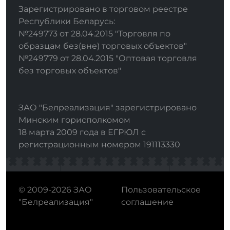
Зарегистрировано в торговом реестре
Республики Беларусь:
№249773 от 28.04.2015 "Торговля по
образцам без(вне) торговых объектов"
№249779 от 28.04.2015 "Оптовая торговля
без торговых объектов"
ЗАО "Белреализация" зарегистрировано
Минским горисполкомом
18 марта 2009 года в ЕГРЮЛ с
регистрационным номером 191113330
© 2009-2026 ЗАО
Пользовательское
"Белреализация"
соглашение