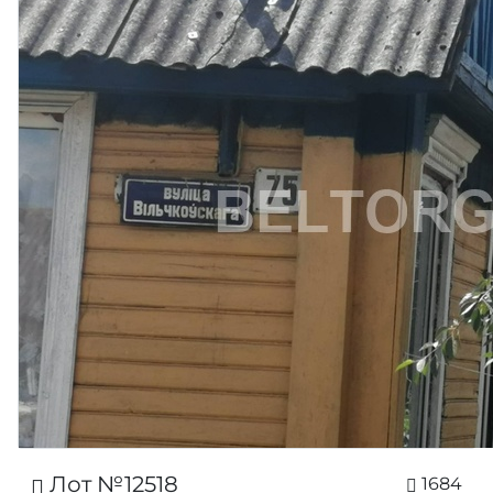
Лот №12518
1684