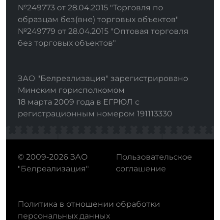
№249773 от 28.04.2015 "Торговля по
образцам без(вне) торговых объектов"
№249779 от 28.04.2015 "Оптовая торговля
без торговых объектов"
ЗАО "Белреализация" зарегистрировано
Минским горисполкомом
18 марта 2009 года в ЕГРЮЛ с
регистрационным номером 191113330
© 2009-2026 ЗАО
Пользовательское
"Белреализация"
соглашение
Политика в отношении обработки
персональных данных