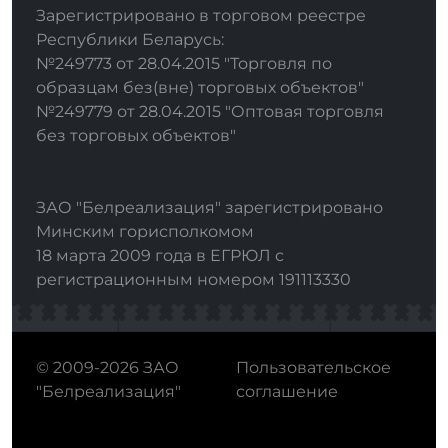
Зарегистрировано в торговом реестре
Республики Беларусь:
№249773 от 28.04.2015 "Торговля по
образцам без(вне) торговых объектов"
№249779 от 28.04.2015 "Оптовая торговля
без торговых объектов"
ЗАО "Белреализация" зарегистрировано
Минским горисполкомом
18 марта 2009 года в ЕГРЮЛ с
регистрационным номером 191113330
© 2009-2026 ЗАО
Пользовательское
"Белреализация"
соглашение