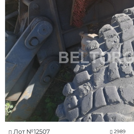
Лот №12507
2989