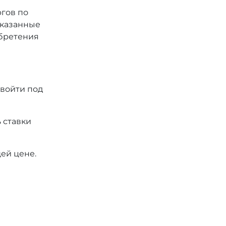
ргов по
 указанные
обретения
 войти под
 ставки
ей цене.