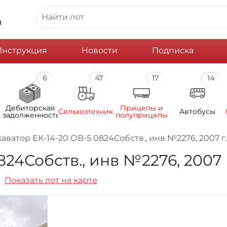
й
Инструкция
Новости
Подписка
6
47
17
14
Дебиторская
Прицепы и
Сельхозтехника
Автобусы
задолженность
полуприцепы
аватор ЕК-14-20 ОВ-5 0824Собств., инв №2276, 2007 г.
24Собств., инв №2276, 2007 г
Показать лот на карте