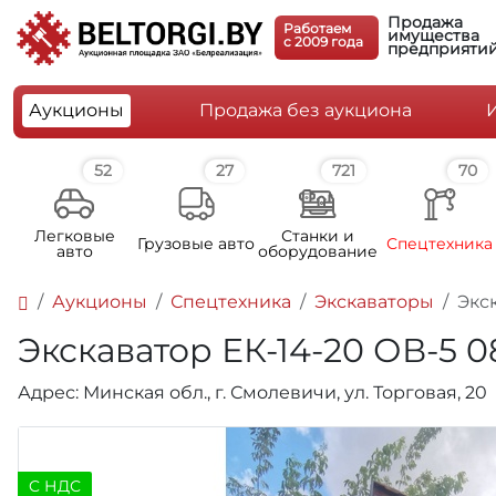
Продажа
Работаем
имущества
c 2009 года
предприяти
Аукционы
Продажа без аукциона
52
27
721
70
Легковые
Станки и
Грузовые авто
Спецтехника
авто
оборудование
Аукционы
Спецтехника
Экскаваторы
Экск
Экскаватор ЕК-14-20 ОВ-5 08
Адрес: Минская обл., г. Смолевичи, ул. Торговая, 20
C НДС