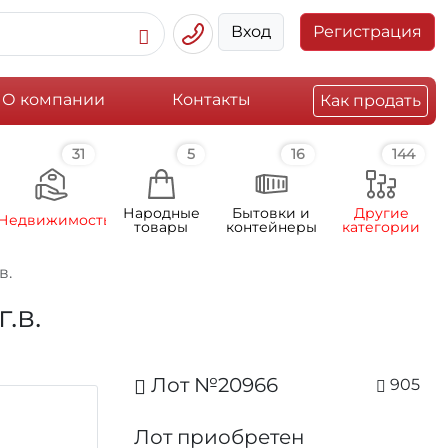
Вход
Регистрация
О компании
Контакты
Как продать
31
5
16
144
Народные
Бытовки и
Другие
Недвижимость
товары
контейнеры
категории
в.
.в.
Лот №20966
905
Лот приобретен