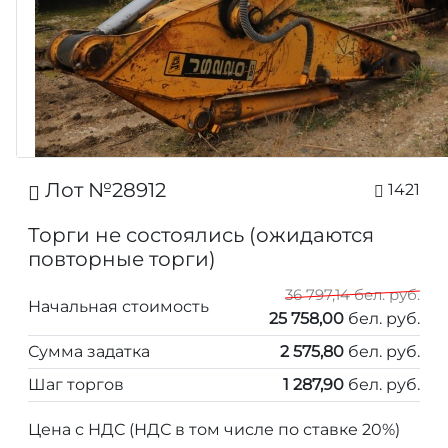
Лот №28912
1421
Торги не состоялись (ожидаются
повторные торги)
36 797,14 бел. руб.
Начальная стоимость
25 758,00
бел. руб.
Сумма задатка
2 575,80
бел. руб.
Шаг торгов
1 287,90
бел. руб.
Цена с НДС (НДС в том числе по ставке 20%)