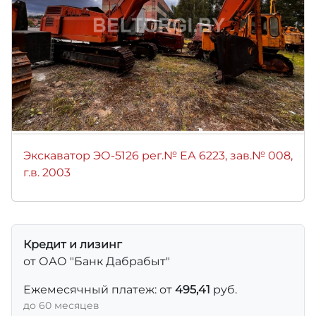
Экскаватор ЭО-5126 рег.№ ЕА 6223, зав.№ 008,
г.в. 2003
Кредит и лизинг
от ОАО "Банк Дабрабыт"
Ежемесячный платеж: от
495,41
руб.
до 60 месяцев