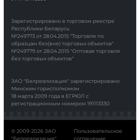
Зарегистрировано в торговом реестре
Республики Беларусь:
№249773 от 28.04.2015 "Торговля по
образцам без(вне) торговых объектов"
№249779 от 28.04.2015 "Оптовая торговля
без торговых объектов"
ЗАО "Белреализация" зарегистрировано
Минским горисполкомом
18 марта 2009 года в ЕГРЮЛ с
регистрационным номером 191113330
© 2009-2026 ЗАО
Пользовательское
"Белреализация"
соглашение