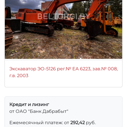
Экскаватор ЭО-5126 рег.№ ЕА 6223, зав.№ 008,
г.в. 2003
Кредит и лизинг
от ОАО "Банк Дабрабыт"
Ежемесячный платеж: от
292,42
руб.