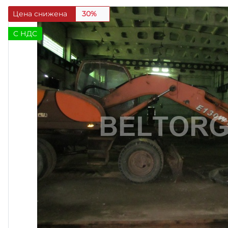
Цена снижена
30%
C НДС