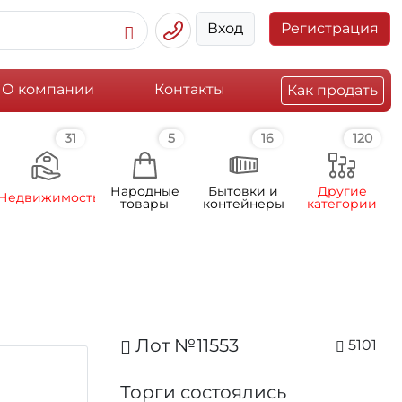
Вход
Регистрация
О компании
Контакты
Как продать
31
5
16
120
Народные
Бытовки и
Другие
Недвижимость
товары
контейнеры
категории
Лот №11553
5101
Торги состоялись