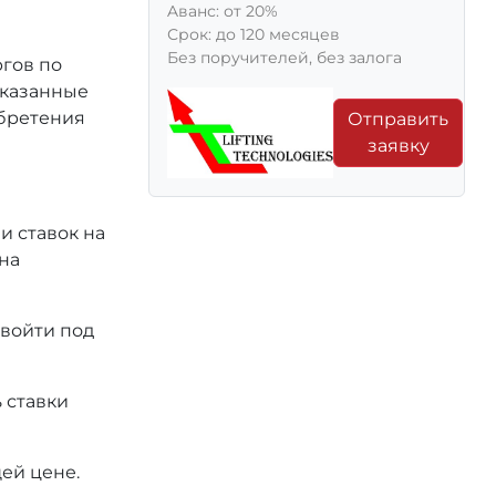
Aванс: от 20%
Срок: до 120 месяцев
Без поручителей, без залога
ргов по
 указанные
обретения
Отправить
заявку
и ставок на
на
 войти под
 ставки
ей цене.