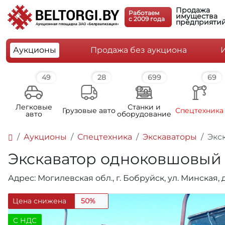
Продажа
Работаем
имущества
c 2009 года
предприяти
Аукционы
Продажа без аукциона
49
28
699
69
Легковые
Станки и
Грузовые авто
Спецтехника
авто
оборудование
Аукционы
Спецтехника
Экскаваторы
Экс
Экскаватор одноковшовый Э
Адрес: Могилевская обл., г. Бобруйск, ул. Минская, 
Цена снижена
50%
C НДС