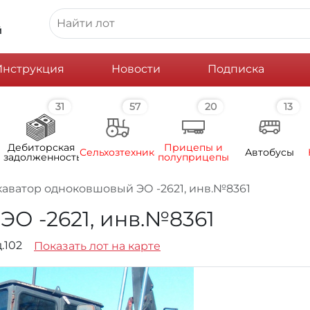
й
Инструкция
Новости
Подписка
31
57
20
13
Дебиторская
Прицепы и
Сельхозтехника
Автобусы
задолженность
полуприцепы
каватор одноковшовый ЭО -2621, инв.№8361
О -2621, инв.№8361
д.102
Показать лот на карте