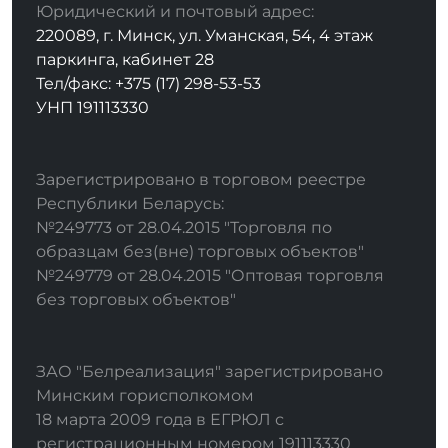
Юридический и почтовый адрес:
220089, г. Минск, ул. Уманская, 54, 4 этаж
паркинга, кабинет 28
Тел/факс: +375 (17) 298-53-53
УНП 191113330
Зарегистрировано в торговом реестре
Республики Беларусь:
№249773 от 28.04.2015 "Торговля по
образцам без(вне) торговых объектов"
№249779 от 28.04.2015 "Оптовая торговля
без торговых объектов"
ЗАО "Белреализация" зарегистрировано
Минским горисполкомом
18 марта 2009 года в ЕГРЮЛ с
регистрационным номером 191113330