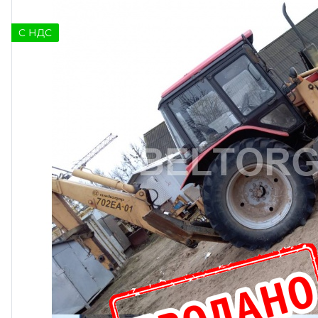
C НДС