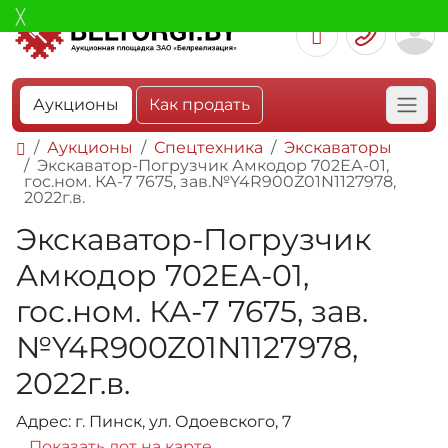
Аукционы
Как продать
Аукционы
Спецтехника
Экскаваторы
Экскаватор-Погрузчик Амкодор 702ЕА-01,
гос.ном. КА-7 7675, зав.№Y4R900Z01N1127978,
2022г.в.
Экскаватор-Погрузчик
Амкодор 702ЕА-01,
гос.ном. КА-7 7675, зав.
№Y4R900Z01N1127978,
2022г.в.
Адрес: г. Пинск, ул. Одоевского, 7
Показать лот на карте