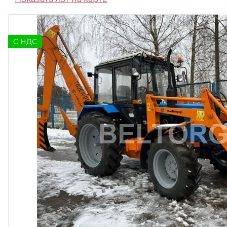
C НДС