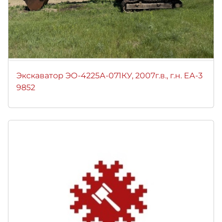
Экскаватор ЭО-4225А-071КУ, 2007г.в., г.н. ЕА-3
9852