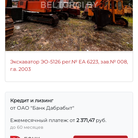
Экскаватор ЭО-5126 рег.№ ЕА 6223, зав.№ 008,
г.в. 2003
Кредит и лизинг
от ОАО "Банк Дабрабыт"
Ежемесячный платеж: от
2 371,47
руб.
до 60 месяцев