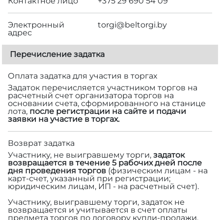
Контактное лицо
+375 29 690 54 09
Электронный
torgi@beltorgi.by
адрес
Перечисление задатка
Оплата задатка для участия в торгах
Задаток перечисляется участником торгов на
расчетный счет организатора торгов на
основании счета, сформированного на станице
лота,
после регистрации на сайте и подачи
заявки на участие в торгах.
Возврат задатка
Участнику, не выигравшему торги,
задаток
возвращается в течение 5 рабочих дней после
дня проведения торгов
(физическим лицам - на
карт-счет, указанный при регистрации;
юридическим лицам, ИП - на расчетный счет).
Участнику, выигравшему торги, задаток не
возвращается и учитывается в счет оплаты
предмета торгов по договору купли-продажи.