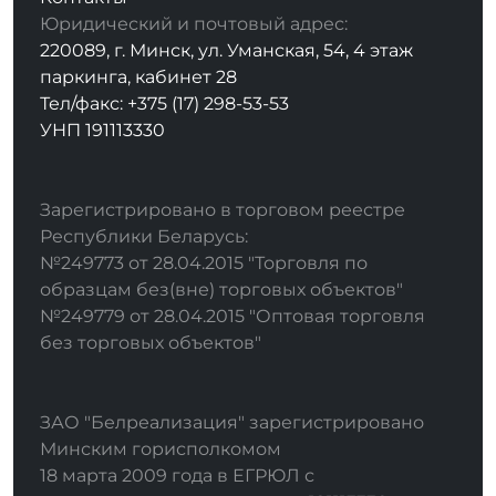
Юридический и почтовый адрес:
220089, г. Минск, ул. Уманская, 54, 4 этаж
паркинга, кабинет 28
Тел/факс: +375 (17) 298-53-53
УНП 191113330
Зарегистрировано в торговом реестре
Республики Беларусь:
№249773 от 28.04.2015 "Торговля по
образцам без(вне) торговых объектов"
№249779 от 28.04.2015 "Оптовая торговля
без торговых объектов"
ЗАО "Белреализация" зарегистрировано
Минским горисполкомом
18 марта 2009 года в ЕГРЮЛ с