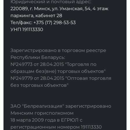
Юридический и почтовый адрес:
220089, г. Минск, ул. Уманская, 54, 4 этаж
паркинга, кабинет 28
Тел/факс: +375 (17) 298-53-53
УНП 191113330
Зарегистрировано в торговом реестре
Республики Беларусь:
№249773 от 28.04.2015 "Торговля по
образцам без(вне) торговых объектов"
№249779 от 28.04.2015 "Оптовая торговля
без торговых объектов"
ЗАО "Белреализация" зарегистрировано
Минским горисполкомом
18 марта 2009 года в ЕГРЮЛ с
регистрационным номером 191113330