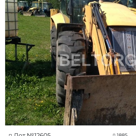
Лот №12605
1885