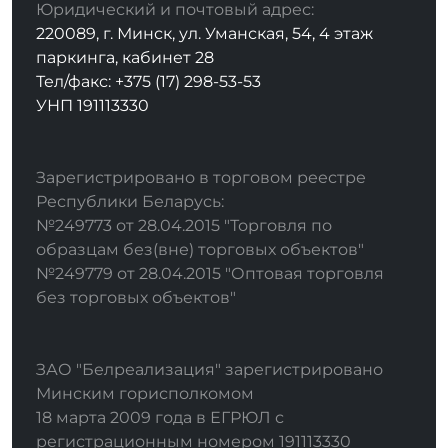
Юридический и почтовый адрес:
220089, г. Минск, ул. Уманская, 54, 4 этаж
паркинга, кабинет 28
Тел/факс: +375 (17) 298-53-53
УНП 191113330
Зарегистрировано в торговом реестре
Республики Беларусь:
№249773 от 28.04.2015 "Торговля по
образцам без(вне) торговых объектов"
№249779 от 28.04.2015 "Оптовая торговля
без торговых объектов"
ЗАО "Белреализация" зарегистрировано
Минским горисполкомом
18 марта 2009 года в ЕГРЮЛ с
регистрационным номером 191113330