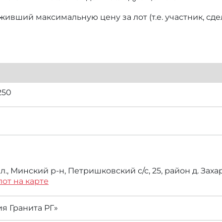
ивший максимальную цену за лот (т.е. участник, сд
250
., Минский р-н, Петришковский с/с, 25, район д. Зах
лот на карте
я Гранита РГ»