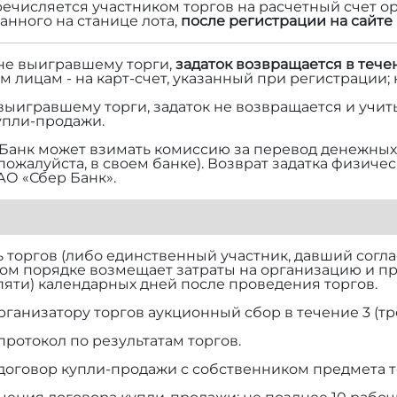
речисляется участником торгов на расчетный счет ор
нного на станице лота,
после регистрации на сайте 
 не выигравшему торги,
задаток возвращается в тече
м лицам - на карт-счет, указанный при регистрации;
 выигравшему торги, задаток не возвращается и учит
упли-продажи.
Банк может взимать комиссию за перевод денежных 
 пожалуйста, в своем банке). Возврат задатка физич
АО «Сбер Банк».
торгов (либо единственный участник, давший согласи
ом порядке возмещает затраты на организацию и п
(пяти) календарных дней после проведения торгов.
рганизатору торгов аукционный сбор в течение 3 (тр
протокол по результатам торгов.
договор купли-продажи с собственником предмета т