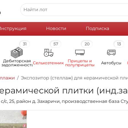
й
Инструкция
Новости
Подписка
31
57
20
13
Дебиторская
Прицепы и
Сельхозтехника
Автобусы
задолженность
полуприцепы
еллажи
Экспозитор (стеллаж) для керамической плит
ерамической плитки (инд.зак
/с, 25, район д. Захаричи, производственная база Ст