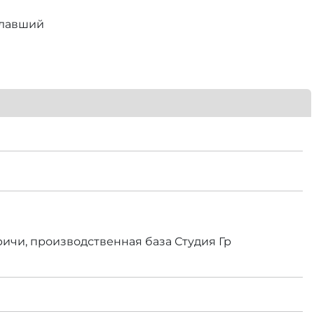
елавший
аричи, производственная база Студия Гр