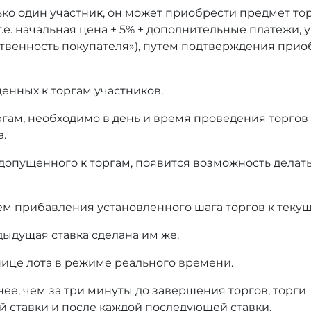
ько один участник, он может приобрести предмет то
т.е. начальная цена + 5% + дополнительные платежи,
тственность покупателя»), путем подтверждения при
енных к торгам участников.
оргам, необходимо в день и время проведения торгов
а.
 допущенного к торгам, появится возможность делать
ем прибавления установленного шага торгов к текущ
дыдущая ставка сделана им же.
нице лота в режиме реального времени.
нее, чем за три минуты до завершения торгов, торги
й ставки и после каждой последующей ставки.