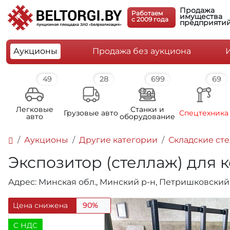
Продажа
Работаем
имущества
c 2009 года
предприяти
Аукционы
Продажа без аукциона
49
28
699
69
Легковые
Станки и
Грузовые авто
Спецтехника
авто
оборудование
Аукционы
Другие категории
Складские ст
Экспозитор (стеллаж) для к
Адрес: Минская обл., Минский р-н, Петришковский с
Цена снижена
90%
C НДС