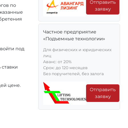
Отправить
ргов по
заявку
 указанные
обретения
Частное предприятие
«Подъемные технологии»
 войти под
Для физических и юридических
лиц
Aванс: от 20%
 ставки
Срок: до 120 месяцев
Без поручителей, без залога
ей цене.
Отправить
заявку