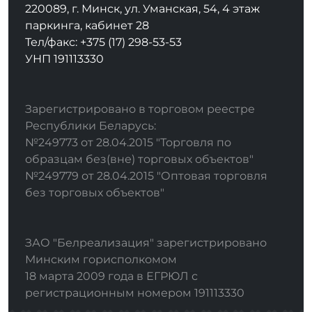
220089, г. Минск, ул. Уманская, 54, 4 этаж
паркинга, кабинет 28
Тел/факс: +375 (17) 298-53-53
УНП 191113330
Зарегистрировано в торговом реестре
Республики Беларусь:
№249773 от 28.04.2015 "Торговля по
образцам без(вне) торговых объектов"
№249779 от 28.04.2015 "Оптовая торговля
без торговых объектов"
ЗАО "Белреализация" зарегистрировано
Минским горисполкомом
18 марта 2009 года в ЕГРЮЛ с
регистрационным номером 191113330