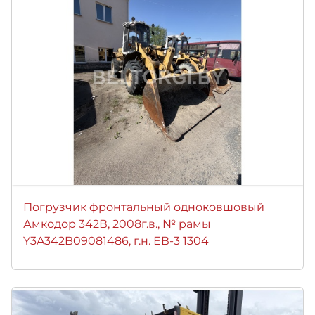
Погрузчик фронтальный одноковшовый
Амкодор 342В, 2008г.в., № рамы
Y3A342B09081486, г.н. ЕВ-3 1304