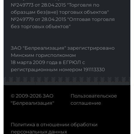
№249773 от 28.04.2015 "Торговля по
образцам без(вне) торговых объектов"
№249779 от 28.04.2015 "Оптовая торговля
без торговых объектов"
ЗАО "Белреализация" зарегистрировано
Минским горисполкомом
18 марта 2009 года в ЕГРЮЛ с
регистрационным номером 191113330
© 2009-2026 ЗАО
Пользовательское
"Белреализация"
соглашение
Политика в отношении обработки
персональных данных