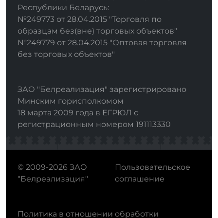
Республики Беларусь:
№249773 от 28.04.2015 "Торговля по
образцам без(вне) торговых объектов"
№249779 от 28.04.2015 "Оптовая торговля
без торговых объектов"
ЗАО "Белреализация" зарегистрировано
Минским горисполкомом
18 марта 2009 года в ЕГРЮЛ с
регистрационным номером 191113330
© 2009-2026 ЗАО
Пользовательское
"Белреализация"
соглашение
Политика в отношении обработки