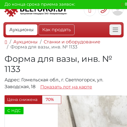
До конца срока приема заявок:
Аукционы
Как продать
Аукционы
Станки и оборудование
Форма для вазы, инв. № 1133
Форма для вазы, инв. №
1133
Адрес: Гомельская обл., г. Светлогорск, ул.
Заводская, 18
Показать лот на карте
Цена снижена
70%
C НДС