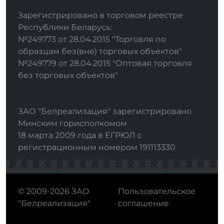
Зарегистрировано в торговом реестре
Республики Беларусь:
№249773 от 28.04.2015 "Торговля по
образцам без(вне) торговых объектов"
№249779 от 28.04.2015 "Оптовая торговля
без торговых объектов"
ЗАО "Белреализация" зарегистрировано
Минским горисполкомом
18 марта 2009 года в ЕГРЮЛ с
регистрационным номером 191113330
© 2009-2026 ЗАО
Пользовательское
"Белреализация"
соглашение