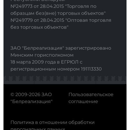
№249773 от 28.04.2015 "Торговля по
образцам без(вне) торговых объектов"
№249779 от 28.04.2015 "Оптовая торговля
без торговых объектов"
ЗАО "Белреализация" зарегистрировано
Минским горисполкомом
18 марта 2009 года в ЕГРЮЛ с
регистрационным номером 191113330
© 2009-2026 ЗАО
Пользовательское
"Белреализация"
соглашение
Политика в отношении обработки
персональных данных