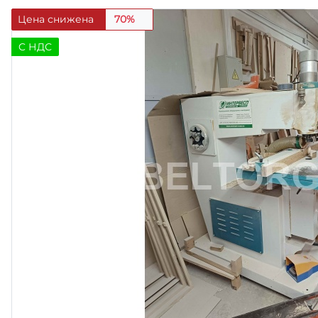
Цена снижена
70%
C НДС