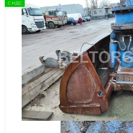
C НДС