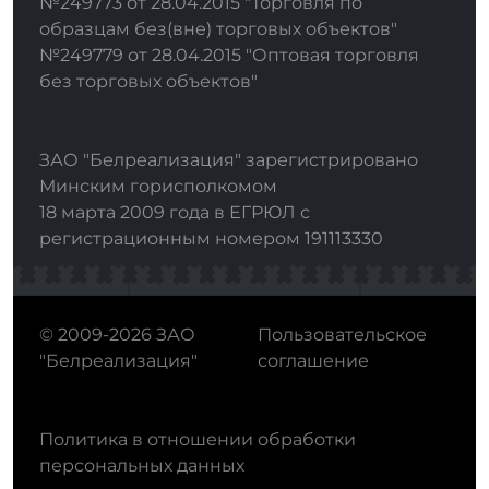
№249773 от 28.04.2015 "Торговля по
образцам без(вне) торговых объектов"
№249779 от 28.04.2015 "Оптовая торговля
без торговых объектов"
ЗАО "Белреализация" зарегистрировано
Минским горисполкомом
18 марта 2009 года в ЕГРЮЛ с
регистрационным номером 191113330
© 2009-2026 ЗАО
Пользовательское
"Белреализация"
соглашение
Политика в отношении обработки
персональных данных