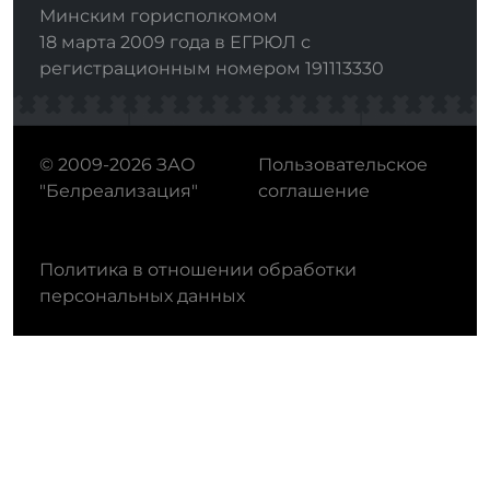
Минским горисполкомом
18 марта 2009 года в ЕГРЮЛ с
регистрационным номером 191113330
© 2009-2026 ЗАО
Пользовательское
"Белреализация"
соглашение
Политика в отношении обработки
персональных данных