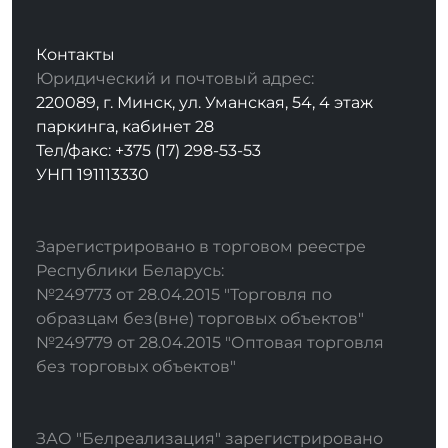
Контакты
Юридический и почтовый адрес:
220089, г. Минск, ул. Уманская, 54, 4 этаж
паркинга, кабинет 28
Тел/факс: +375 (17) 298-53-53
УНП 191113330
Зарегистрировано в торговом реестре
Республики Беларусь:
№249773 от 28.04.2015 "Торговля по
образцам без(вне) торговых объектов"
№249779 от 28.04.2015 "Оптовая торговля
без торговых объектов"
ЗАО "Белреализация" зарегистрировано