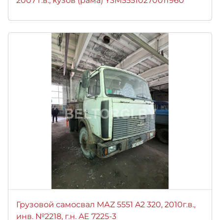
2007 г.в., кузов (рама) Y3M55510270011960
Грузовой самосвал МАZ 5551 A2 320, 2010г.в.,
инв. №2218, г.н. AE 7225-3