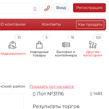
Вход
Регистрация
О компании
Контакты
Как продать
31
5
16
120
Народные
Бытовки и
Другие
Недвижимость
товары
контейнеры
категории
инский район
Показать лот на карте
Лот №31116
1483
Результаты торгов