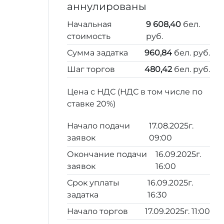
аннулированы
Начальная
9 608,40
бел.
стоимость
руб.
Сумма задатка
960,84
бел. руб.
Шаг торгов
480,42
бел. руб.
Цена с НДС (НДС в том числе по
ставке 20%)
Начало подачи
17.08.2025г.
заявок
09:00
Окончание подачи
16.09.2025г.
заявок
16:00
Срок уплаты
16.09.2025г.
задатка
16:30
Начало торгов
17.09.2025г. 11:00