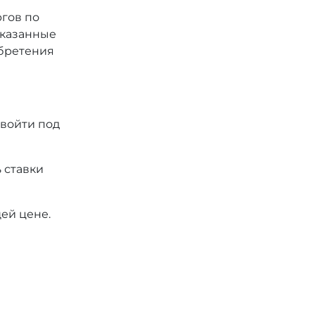
ргов по
 указанные
обретения
 войти под
 ставки
ей цене.