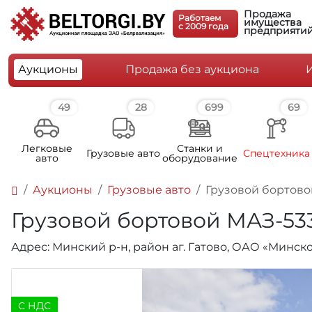
Продажа
Работаем
имущества
c 2009 года
предприяти
Аукционы
Продажа без аукциона
49
28
699
69
Легковые
Станки и
Грузовые авто
Спецтехника
авто
оборудование
Аукционы
Грузовые авто
Грузовой бортовой
Грузовой бортовой МАЗ-5336
Адрес: Минский р-н, район аг. Гатово, ОАО «Мин
C НДС