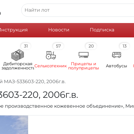
й
Инструкция
Новости
Подписка
31
57
20
13
Дебиторская
Прицепы и
Сельхозтехника
Автобусы
задолженность
полуприцепы
 МАЗ-533603-220, 2006г.в.
03-220, 2006г.в.
ское производственное кожевенное объединение», М