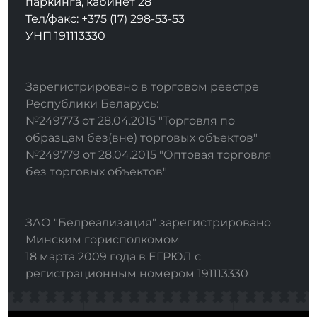
паркинга, кабинет 28
Тел/факс: +375 (17) 298-53-53
УНП 191113330
Зарегистрировано в торговом реестре
Республики Беларусь:
№249773 от 28.04.2015 "Торговля по
образцам без(вне) торговых объектов"
№249779 от 28.04.2015 "Оптовая торговля
без торговых объектов"
ЗАО "Белреализация" зарегистрировано
Минским горисполкомом
18 марта 2009 года в ЕГРЮЛ с
регистрационным номером 191113330