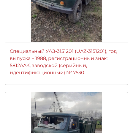
Специальный УАЗ-3151201 (UAZ-3151201), год
выпуска – 1988, регистрационный знак:
5812AAK, заводской (серийный,
идентификационный) № 7530