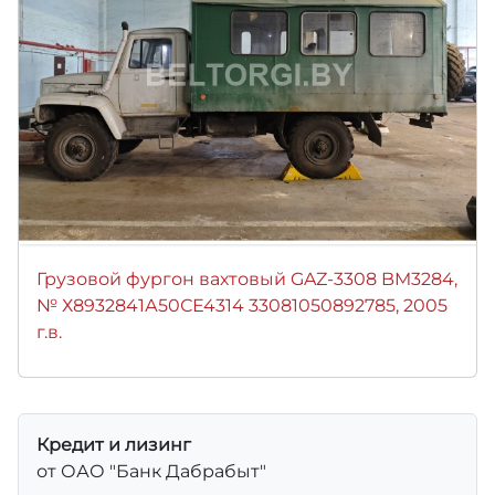
Грузовой фургон вахтовый GAZ-3308 BM3284,
№ Х8932841А50СЕ4314 33081050892785, 2005
г.в.
Кредит и лизинг
от ОАО "Банк Дабрабыт"