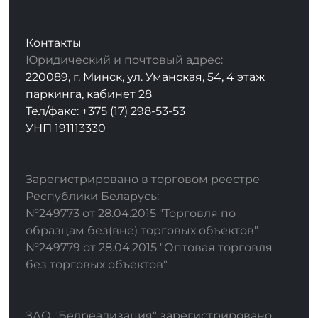
Контакты
Юридический и почтовый адрес:
220089, г. Минск, ул. Уманская, 54, 4 этаж
паркинга, кабинет 28
Тел/факс: +375 (17) 298-53-53
УНП 191113330
Зарегистрировано в торговом реестре
Республики Беларусь:
№249773 от 28.04.2015 "Торговля по
образцам без(вне) торговых объектов"
№249779 от 28.04.2015 "Оптовая торговля
без торговых объектов"
ЗАО "Белреализация" зарегистрировано