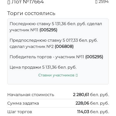
Лот №17664
2594
Торги состоялись
Последнюю ставку 5 131,36 бел. руб. сделал
участник №11
(005295)
Предпоследнюю ставку 5 017,33 бел. руб.
сделал участник №2
(006808)
Победитель торгов - участник №11
(005295)
Цена продажи 5 131,36 бел. руб.
Ставки участников
Начальная стоимость
2 280,61
бел. руб.
Сумма задатка
228,06
бел. руб.
Шаг торгов
114,03
бел. руб.