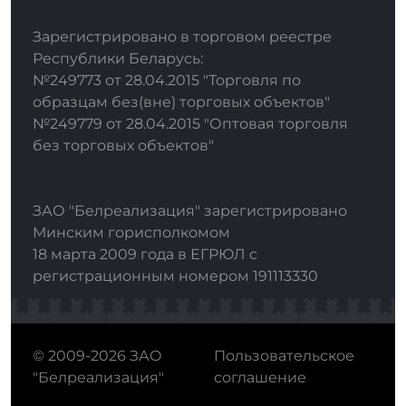
Зарегистрировано в торговом реестре
Республики Беларусь:
№249773 от 28.04.2015 "Торговля по
образцам без(вне) торговых объектов"
№249779 от 28.04.2015 "Оптовая торговля
без торговых объектов"
ЗАО "Белреализация" зарегистрировано
Минским горисполкомом
18 марта 2009 года в ЕГРЮЛ с
регистрационным номером 191113330
© 2009-2026 ЗАО
Пользовательское
"Белреализация"
соглашение