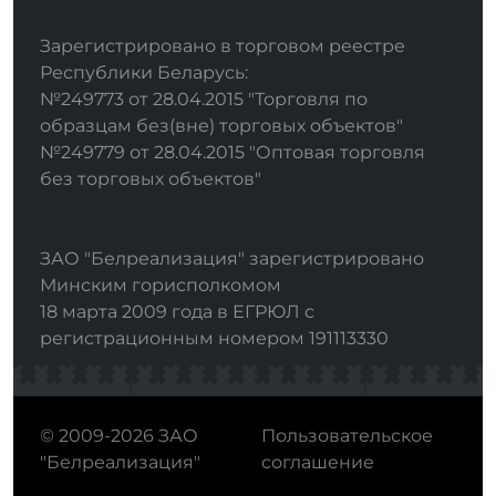
Зарегистрировано в торговом реестре
Республики Беларусь:
№249773 от 28.04.2015 "Торговля по
образцам без(вне) торговых объектов"
№249779 от 28.04.2015 "Оптовая торговля
без торговых объектов"
ЗАО "Белреализация" зарегистрировано
Минским горисполкомом
18 марта 2009 года в ЕГРЮЛ с
регистрационным номером 191113330
© 2009-2026 ЗАО
Пользовательское
"Белреализация"
соглашение