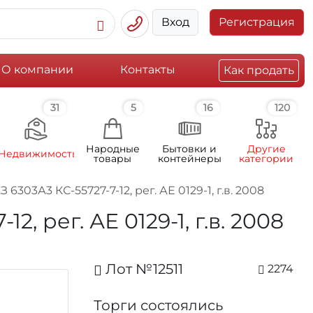
Вход
Регистрация
О компании
Контакты
Как продать
31
5
16
120
Народные
Бытовки и
Другие
Недвижимость
товары
контейнеры
категории
03А3 КС-55727-7-12, рег. АЕ 0129-1, г.в. 2008
 рег. АЕ 0129-1, г.в. 2008
Лот №12511
2274
Торги состоялись