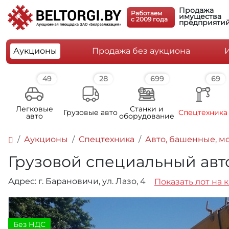
Продажа
Работаем
имущества
c 2009 года
предприяти
Аукционы
Продажа без аукциона
49
28
699
69
Легковые
Станки и
Грузовые авто
Спецтехника
авто
оборудование
Аукционы
Спецтехника
Авто, башенные, м
Грузовой специальный автокр
Адрес: г. Барановичи, ул. Лазо, 4
Показать лот на 
Без НДС