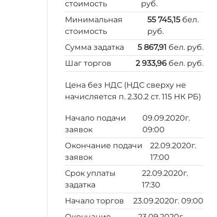
стоимость
руб.
Минимальная
55 745,15
бел.
стоимость
руб.
Сумма задатка
5 867,91
бел. руб.
Шаг торгов
2 933,96
бел. руб.
Цена без НДС (НДС сверху не
начисляется п. 2.30.2 ст. 115 НК РБ)
Начало подачи
09.09.2020г.
заявок
09:00
Окончание подачи
22.09.2020г.
заявок
17:00
Срок уплаты
22.09.2020г.
задатка
17:30
Начало торгов
23.09.2020г. 09:00
Окончание
23.09.2020г.