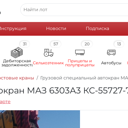
й
Инструкция
Новости
Подписка
31
57
20
13
Дебиторская
Прицепы и
Сельхозтехника
Автобусы
задолженность
полуприцепы
остовые краны
Грузовой специальный автокран МАЗ 63
ан МАЗ 6303А3 КС-55727-7-12,
карте