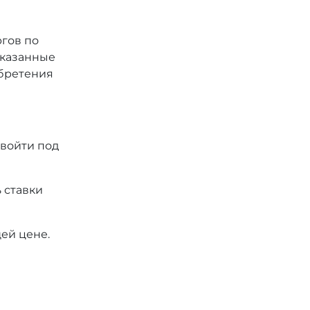
ргов по
 указанные
обретения
 войти под
 ставки
ей цене.