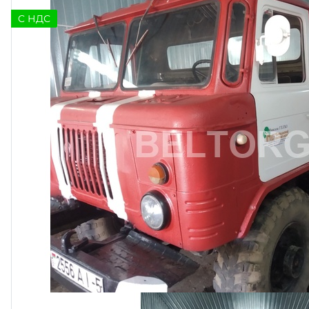
C НДС