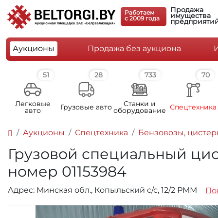
Продажа
Работаем
имущества
c 2009 года
предприяти
Аукционы
Продажа без аукциона
51
28
733
70
Легковые
Станки и
Грузовые авто
Спецтехника
авто
оборудование
Аукционы
Спецтехника
Бензовозы, цисте
Грузовой специальный цист
номер 01153984
Адрес: Минская обл., Копыльский с/с, 12/2 РММ
По