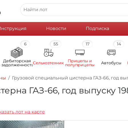
й
Инструкция
Новости
Подписка
6
55
17
14
Дебиторская
Прицепы и
Сельхозтехника
Автобусы
задолженность
полуприцепы
рны
Грузовой специальный цистерна ГАЗ-66, год вы
ерна ГАЗ-66, год выпуску 19
казать лот на карте