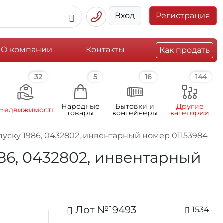
Вход
Регистрация
О компании
Контакты
Как продать
32
5
16
144
Народные
Бытовки и
Другие
Недвижимость
товары
контейнеры
категории
пуску 1986, 0432802, инвентарный номер 01153984
86, 0432802, инвентарный
Лот №19493
1534