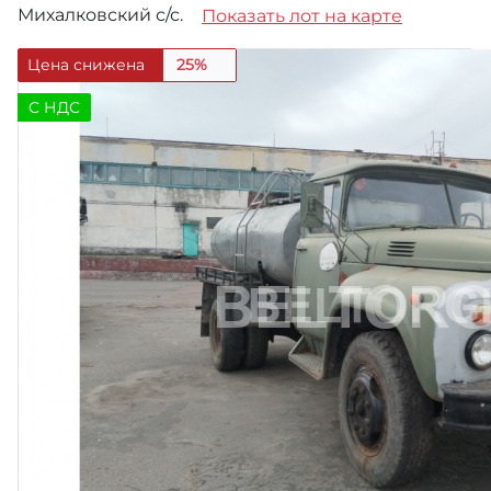
Михалковский с/с.
Показать лот на карте
Цена снижена
25%
C НДС