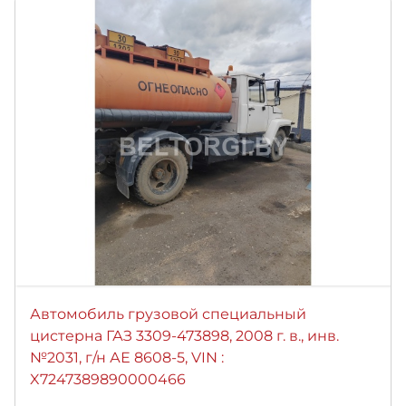
Автомобиль грузовой специальный
цистерна ГАЗ 3309-473898, 2008 г. в., инв.
№2031, г/н АЕ 8608-5, VIN :
X7247389890000466