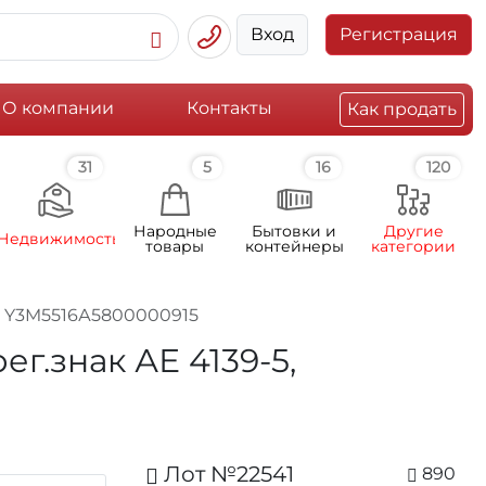
Вход
Регистрация
О компании
Контакты
Как продать
31
5
16
120
Народные
Бытовки и
Другие
Недвижимость
товары
контейнеры
категории
ер Y3M5516А5800000915
ег.знак АЕ 4139-5,
Лот №22541
890