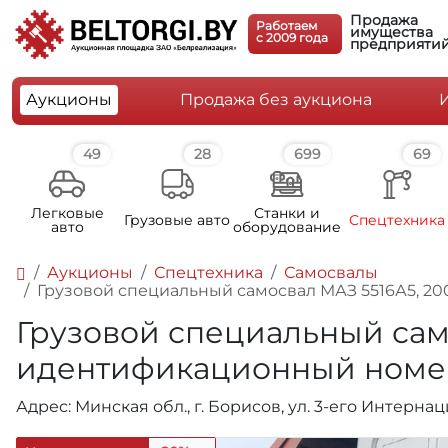
Продажа
Работаем
имущества
c 2009 года
предприяти
Аукционы
Продажа без аукциона
49
28
699
69
Легковые
Станки и
Грузовые авто
Спецтехника
авто
оборудование
Аукционы
Спецтехника
Самосвалы
Грузовой специальный самосвал МАЗ 5516А5, 200
Грузовой специальный самос
идентификационный номе
Адрес: Минская обл., г. Борисов, ул. 3-его Интерна