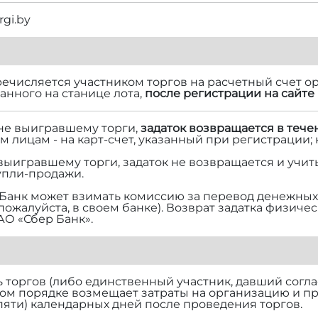
rgi.by
речисляется участником торгов на расчетный счет ор
нного на станице лота,
после регистрации на сайте 
 не выигравшему торги,
задаток возвращается в тече
м лицам - на карт-счет, указанный при регистрации;
 выигравшему торги, задаток не возвращается и учит
упли-продажи.
Банк может взимать комиссию за перевод денежных 
 пожалуйста, в своем банке). Возврат задатка физич
АО «Сбер Банк».
торгов (либо единственный участник, давший согласи
ом порядке возмещает затраты на организацию и п
(пяти) календарных дней после проведения торгов.