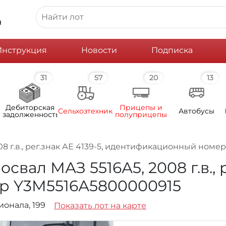
й
Инструкция
Новости
Подписка
31
57
20
13
Дебиторская
Прицепы и
Сельхозтехника
Автобусы
задолженность
полуприцепы
8 г.в., рег.знак АЕ 4139-5, идентификационный ном
вал МАЗ 5516А5, 2008 г.в., р
р Y3M5516А5800000915
ционала, 199
Показать лот на карте