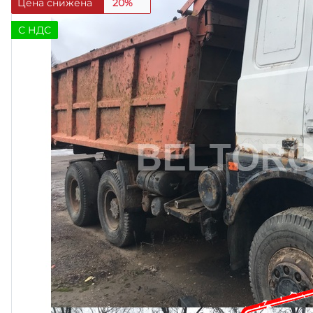
Цена снижена
20%
C НДС